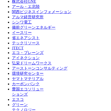
株式会社GNE
アール・エ北陸
関西ビジネスインフォメーション
アルマ経営研究所
シンワ電工
備前グリーンエネルギー
イースリー
省エネアシスト
テックリソース
JTECT
エコ・ブレーンズ
アイネクション
弘栄ドリームワークス
アーストーンコンサルティング
環境研究センター
ヤマトマテリアル
カーボンバンク
豊国エコソリュー
ションズ
エスコ
グリーン
テクノロジー