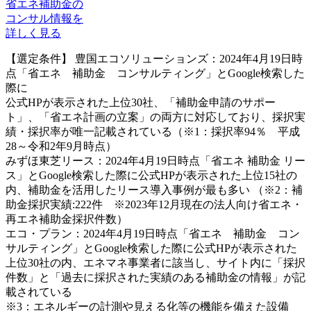
省エネ補助金の
コンサル情報を
詳しく見る
【選定条件】 豊国エコソリューションズ：2024年4月19日時
点「省エネ 補助金 コンサルティング」とGoogle検索した
際に
公式HPが表示された上位30社、「補助金申請のサポー
ト」、「省エネ計画の立案」の両方に対応しており、採択実
績・採択率が唯一記載されている（※1：採択率94％ 平成
28～令和2年9月時点）
みずほ東芝リース：2024年4月19日時点「省エネ 補助金 リー
ス」とGoogle検索した際に公式HPが表示された上位15社の
内、補助金を活用したリース導入事例が最も多い （※2：補
助金採択実績:222件 ※2023年12月現在の法人向け省エネ・
再エネ補助金採択件数）
エコ・プラン：2024年4月19日時点「省エネ 補助金 コン
サルティング」とGoogle検索した際に公式HPが表示された
上位30社の内、エネマネ事業者に該当し、サイト内に「採択
件数」と「過去に採択された実績のある補助金の情報」が記
載されている
※3：エネルギーの計測や見える化等の機能を備えた設備